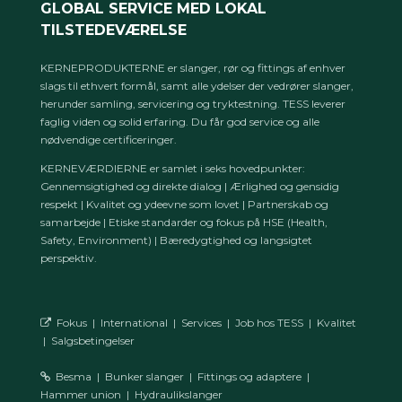
GLOBAL SERVICE MED LOKAL
TILSTEDEVÆRELSE
KERNEPRODUKTERNE er slanger, rør og fittings af enhver
slags til ethvert formål, samt alle ydelser der vedrører slanger,
herunder samling, servicering og tryktestning. TESS leverer
faglig viden og solid erfaring. Du får god service og alle
nødvendige certificeringer.
KERNEVÆRDIERNE er samlet i seks hovedpunkter:
Gennemsigtighed og direkte dialog | Ærlighed og gensidig
respekt | Kvalitet og ydeevne som lovet | Partnerskab og
samarbejde | Etiske standarder og fokus på HSE (Health,
Safety, Environment) | Bæredygtighed og langsigtet
perspektiv.
Fokus
|
International
|
Services
|
Job hos TESS
|
Kvalitet
|
Salgsbetingelser
Besma
|
Bunker slanger
|
Fittings og adaptere
|
Hammer union
|
Hydraulikslanger