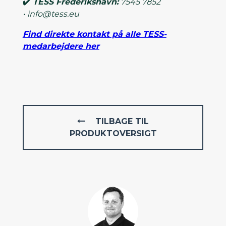
✔️
TESS Frederikshavn:
7545 7852
•
info@tess.eu
Find direkte kontakt på alle TESS-
medarbejdere her
TILBAGE TIL
PRODUKTOVERSIGT