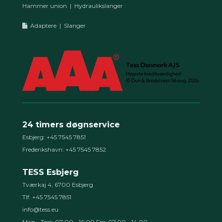
Hammer union
|
Hydraulikslanger
Adaptere
|
Slanger
24 timers døgnservice
Esbjerg: +45 7545 7851
Frederikshavn: +45 7545 7852
TESS Esbjerg
Tværkaj 4, 6700 Esbjerg
Tlf. +45 7545 7851
info@tess.eu
Man - Tors: 07:00 - 16:00 Fre: 07.00 - 14.00