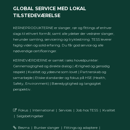
GLOBAL SERVICE MED LOKAL
TILSTEDEVÆRELSE
KERNEPRODUKTERNE er slanger, rør og fittings af enhver
slags til ethvert formål, samt alle ydelser der vedrører slanger,
herunder samling, servicering og tryktestning. TESS leverer
faglig viden og solid erfaring. Du får god service og alle
nødvendige certificeringer.
KERNEVÆRDIERNE er samlet i seks hovedpunkter:
Gennemsigtighed og direkte dialog | Ærlighed og gensidig
respekt | Kvalitet og ydeevne som lovet | Partnerskab og
samarbejde | Etiske standarder og fokus på HSE (Health,
Safety, Environment) | Bæredygtighed og langsigtet
perspektiv.
Fokus
|
International
|
Services
|
Job hos TESS
|
Kvalitet
|
Salgsbetingelser
Besma
|
Bunker slanger
|
Fittings og adaptere
|