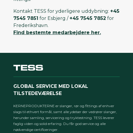
Kontakt TESS for yderligere uddybning:
+45
7545 7851
for Esbjerg /
+45 7545 7852
for
Frederikshavn.
Find bestemte medarbejdere her.
GLOBAL SERVICE MED LOKAL
TILSTEDEVÆRELSE
KERNEPRODUKTERNE er slanger, rør og fittings af enhver
slags til ethvert formål, samt alle ydelser der vedrører slanger,
herunder samling, servicering og tryktestning. TESS leverer
faglig viden og solid erfaring. Du får god service og alle
nødvendige certificeringer.