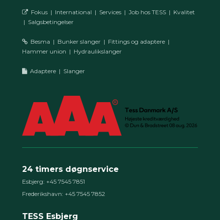
Fokus
|
International
|
Services
|
Job hos TESS
|
Kvalitet
|
Salgsbetingelser
Besma
|
Bunker slanger
|
Fittings og adaptere
|
Hammer union
|
Hydraulikslanger
Adaptere
|
Slanger
24 timers døgnservice
Esbjerg: +45 7545 7851
Frederikshavn: +45 7545 7852
TESS Esbjerg