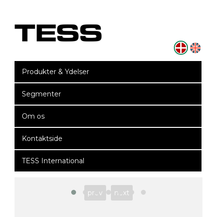
Produkter & Ydelser
Segmenter
Om os
Kontaktside
TESS International
prev
next