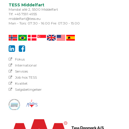
TESS Middelfart
Mandal allé 2, 5500 Middelfart
Tlf. +45 7591 4955
middelfart@tess.eu
Man - Tors: 07:30 - 16:00 Fre: 07.30 - 15:00
Fokus
International
Services
Job hos TESS
Kvalitet
Salgsbetingelser