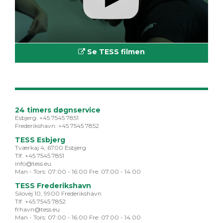
Se TESS filmen
24 timers døgnservice
Esbjerg: +45 7545 7851
Frederikshavn: +45 7545 7852
TESS Esbjerg
Tværkaj 4, 6700 Esbjerg
Tlf. +45 7545 7851
info@tess.eu
Man - Tors: 07:00 - 16:00 Fre: 07.00 - 14.00
TESS Frederikshavn
Silovej 10, 9900 Frederikshavn
Tlf. +45 7545 7852
frhavn@tess.eu
Man - Tors: 07:00 - 16:00 Fre: 07.00 - 14.00